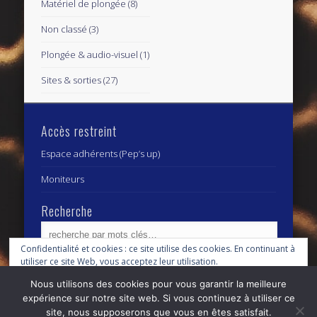
Matériel de plongée
(8)
Non classé
(3)
Plongée & audio-visuel
(1)
Sites & sorties
(27)
Accès restreint
Espace adhérents (Pep’s up)
Moniteurs
Recherche
Confidentialité et cookies : ce site utilise des cookies. En continuant à
utiliser ce site Web, vous acceptez leur utilisation.
Archives
Archives
Nous utilisons des cookies pour vous garantir la meilleure
Pour en savoir plus, notamment sur la façon de contrôler les cookies,
expérience sur notre site web. Si vous continuez à utiliser ce
consultez :
Politique relative aux cookies
site, nous supposerons que vous en êtes satisfait.