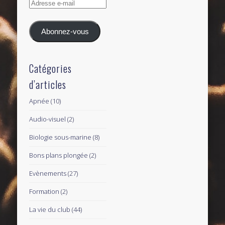
Adresse
e-
mail
Abonnez-vous
Catégories
d’articles
Apnée
(10)
Audio-visuel
(2)
Biologie sous-marine
(8)
Bons plans plongée
(2)
Evènements
(27)
Formation
(2)
La vie du club
(44)