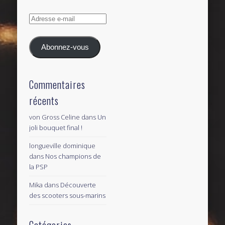
Adresse
e-
mail
Abonnez-vous
Commentaires
récents
von Gross Celine
dans
Un
joli bouquet final !
longueville dominique
dans
Nos champions de
la PSP
Mika
dans
Découverte
des scooters sous-marins
Catégories