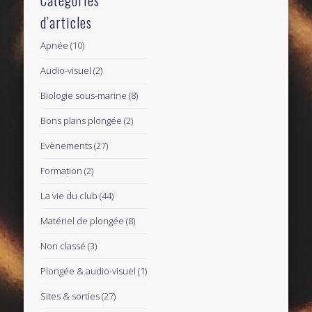
d’articles
Apnée
(10)
Audio-visuel
(2)
Biologie sous-marine
(8)
Bons plans plongée
(2)
Evènements
(27)
Formation
(2)
La vie du club
(44)
Matériel de plongée
(8)
Non classé
(3)
Plongée & audio-visuel
(1)
Sites & sorties
(27)