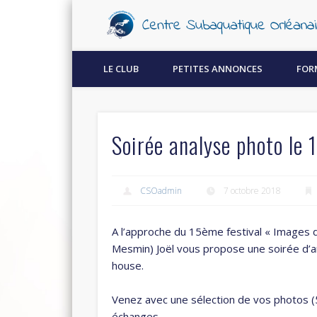
Découvrez la plongée sous-marine à Orléans !
LE CLUB
PETITES ANNONCES
FOR
Soirée analyse photo le 
CSOadmin
7 octobre 2018
A l’approche du 15ème festival « Images d
Mesmin) Joël vous propose une soirée d’a
house.
Venez avec une sélection de vos photos (
échanges.