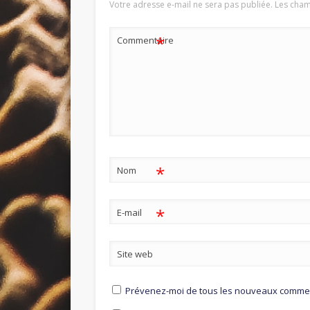
Votre adresse e-mail ne sera pas publiée.
Les cham
*
Commentaire
*
Nom
*
E-mail
Site web
Prévenez-moi de tous les nouveaux comment