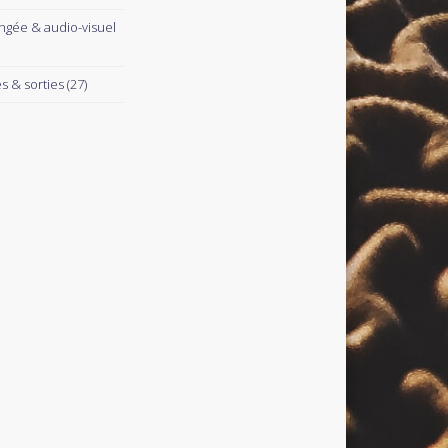
ngée & audio-visuel
es & sorties
(27)