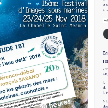
une
cha
Adr
e-
mai
Co
ré
von
Un 
lon
da
la 
Mik
des