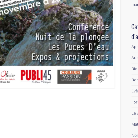
mar
Ca
d’
Ap
Aud
Bio
Bon
Ev
For
La 
Mat
Non