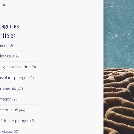
ins
tégories
articles
née
(10)
io-visuel
(2)
logie sous-marine
(8)
s plans plongée
(2)
ènements
(27)
mation
(2)
vie du club
(44)
ériel de plongée
(8)
 classé
(3)