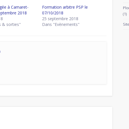
ngée à Camaret-
Formation arbitre PSP le
Plo
eptembre 2018
07/10/2018
(1)
18
25 septembre 2018
s & sorties"
Dans "Evènements"
Sit
n