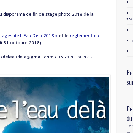
 du diaporama de fin de stage photo 2018 de la
for
Images de L’Eau Delà 2018 »
et le
règlement du
ndi 31 octobre 2018)
gesdeleaudela@gmail.com / 06 71 91 30 97 –
Re
su
Re
du
Sai
e-m