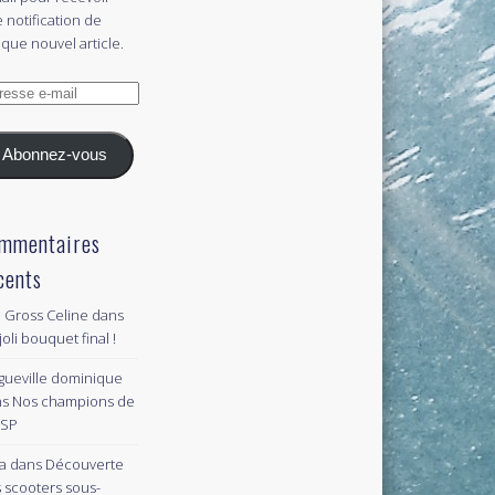
 notification de
que nouvel article.
esse
l
Abonnez-vous
mmentaires
cents
 Gross Celine
dans
joli bouquet final !
gueville dominique
ns
Nos champions de
PSP
a
dans
Découverte
 scooters sous-