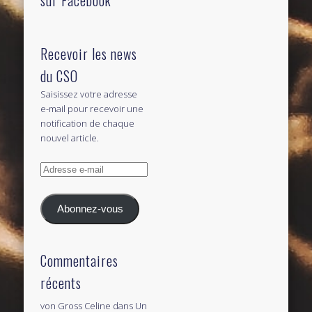
Recevoir les news
du CSO
Saisissez votre adresse
e-mail pour recevoir une
notification de chaque
nouvel article.
Adresse
e-
mail
Abonnez-vous
Commentaires
récents
von Gross Celine
dans
Un