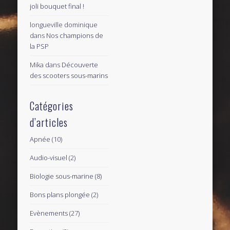
joli bouquet final !
longueville dominique
dans
Nos champions de
la PSP
Mika
dans
Découverte
des scooters sous-marins
Catégories
d’articles
Apnée
(10)
Audio-visuel
(2)
Biologie sous-marine
(8)
Bons plans plongée
(2)
Evènements
(27)