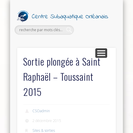
PETITES ANNONCES
FORMATIONS
SECTIONS
SORTIES
LE CLUB
Ce
Subaq
Orl
Sortie plongée à Saint
Raphaël – Toussaint
2015
CSOadmin
2 décembre 2015
Sites & sorties