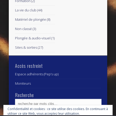
Formation
(2)
La vie du club
(44)
Matériel de plongée
(8)
Non classé
(3)
Plongée & audio-visuel
(1)
Sites & sorties
(27)
Accès restreint
Espace adhérents (Pep’s up)
Moniteurs
Recherche
Confidentialité et cookies : ce site utilise des cookies. En continuant à
utiliser ce site Web, vous acceptez leur utilisation.
Archives