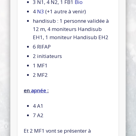
3 N1, 4 N2, 1 FB1
Bio
4
N3
(+1 autre à venir)
handisub : 1 personne validée à
12 m, 4 moniteurs Handisub
EH1, 1 moniteur Handisub EH2
6 RIFAP
2 initiateurs
1 MF1
2 MF2
en
apnée
:
4 A1
7 A2
Et 2 MF1 vont se présenter à