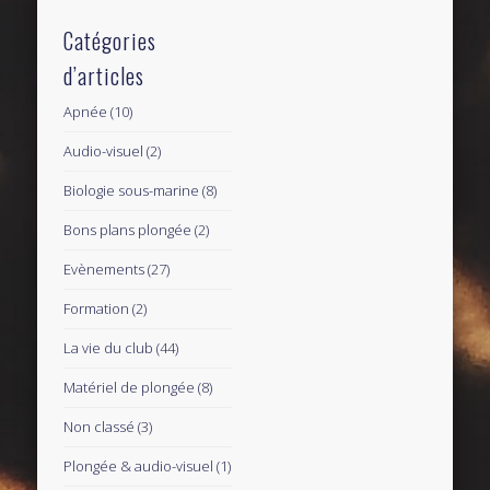
Catégories
d’articles
Apnée
(10)
Audio-visuel
(2)
Biologie sous-marine
(8)
Bons plans plongée
(2)
Evènements
(27)
Formation
(2)
La vie du club
(44)
Matériel de plongée
(8)
Non classé
(3)
Plongée & audio-visuel
(1)