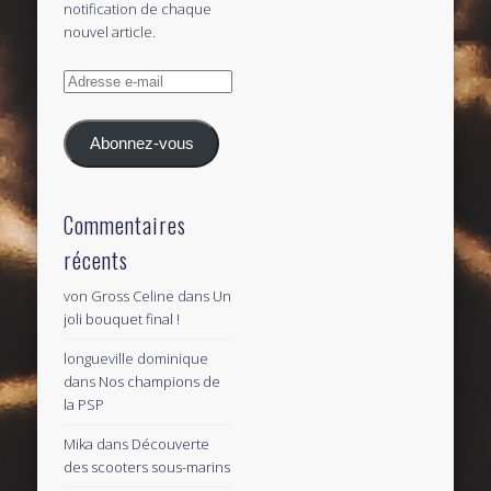
notification de chaque
nouvel article.
Adresse
e-
mail
Abonnez-vous
Commentaires
récents
von Gross Celine
dans
Un
joli bouquet final !
longueville dominique
dans
Nos champions de
la PSP
Mika
dans
Découverte
des scooters sous-marins